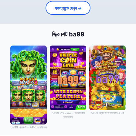
সকল ব্র্যান্ড দেখুন →
স্ক্রিনশট ba99
ba99 Preview - অফিসিয়াল
ba99 স্ক্রিনশট অফিসিয়াল APK
ডাউনলোড
ba99 স্ক্রিনশট - APK অফিসিয়াল