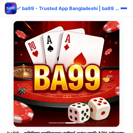
✅ ba99 - Trusted App Bangladeshi | ba99 bKash বোনাস