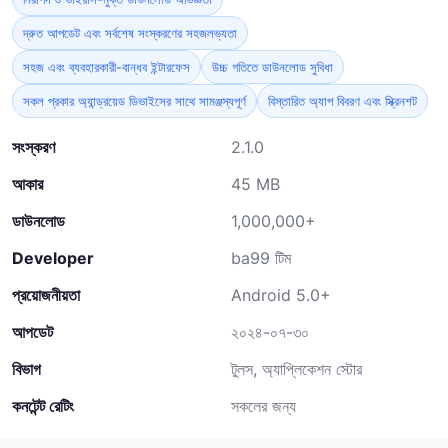
দ্রুত আপডেট এবং সর্বশেষ সংস্করণের সহজলভ্যতা
সহজ এবং ব্যবহারকারী-বান্ধব ইন্টারফেস
উচ্চ গতিতে ডাউনলোড সুবিধা
সকল প্রকার অ্যান্ড্রয়েড ডিভাইসের সাথে সামঞ্জস্যপূর্ণ
বিস্তারিত অ্যাপ বিবরণ এবং স্ক্রিনশট
সংস্করণ
2.1.0
আকার
45 MB
ডাউনলোড
1,000,000+
Developer
ba99 টিম
প্রয়োজনীয়তা
Android 5.0+
আপডেট
২০২৪-০৭-৩০
বিভাগ
টুলস, অ্যাপ্লিকেশন স্টোর
কনটেন্ট রেটিং
সকলের জন্য