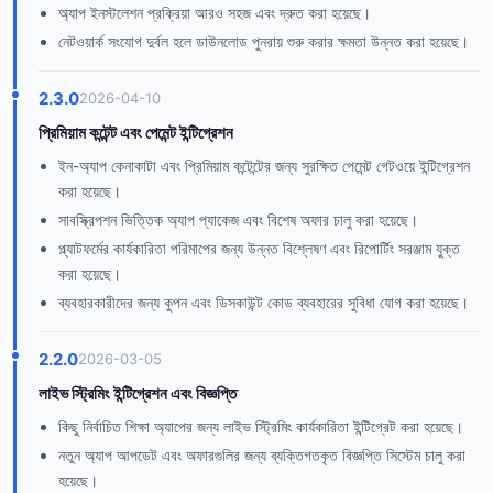
অ্যাপ ইনস্টলেশন প্রক্রিয়া আরও সহজ এবং দ্রুত করা হয়েছে।
নেটওয়ার্ক সংযোগ দুর্বল হলে ডাউনলোড পুনরায় শুরু করার ক্ষমতা উন্নত করা হয়েছে।
2.3.0
2026-04-10
প্রিমিয়াম কন্টেন্ট এবং পেমেন্ট ইন্টিগ্রেশন
ইন-অ্যাপ কেনাকাটা এবং প্রিমিয়াম কন্টেন্টের জন্য সুরক্ষিত পেমেন্ট গেটওয়ে ইন্টিগ্রেশন
করা হয়েছে।
সাবস্ক্রিপশন ভিত্তিক অ্যাপ প্যাকেজ এবং বিশেষ অফার চালু করা হয়েছে।
প্ল্যাটফর্মের কার্যকারিতা পরিমাপের জন্য উন্নত বিশ্লেষণ এবং রিপোর্টিং সরঞ্জাম যুক্ত
করা হয়েছে।
ব্যবহারকারীদের জন্য কুপন এবং ডিসকাউন্ট কোড ব্যবহারের সুবিধা যোগ করা হয়েছে।
2.2.0
2026-03-05
লাইভ স্ট্রিমিং ইন্টিগ্রেশন এবং বিজ্ঞপ্তি
কিছু নির্বাচিত শিক্ষা অ্যাপের জন্য লাইভ স্ট্রিমিং কার্যকারিতা ইন্টিগ্রেট করা হয়েছে।
নতুন অ্যাপ আপডেট এবং অফারগুলির জন্য ব্যক্তিগতকৃত বিজ্ঞপ্তি সিস্টেম চালু করা
হয়েছে।