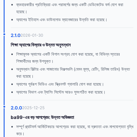
ব্যবহারকারীর প্রতিক্রিয়া এবং পরামর্শের জন্য একটি ডেডিকেটেড ফর্ম যোগ করা
হয়েছে।
অ্যাপের ইতিহাস এবং ডাউনলোড ম্যানেজারের উন্নতি করা হয়েছে।
2.1.0
2026-01-30
শিক্ষা অ্যাপের বিস্তার ও উন্নত অনুসন্ধান
শিক্ষামূলক অ্যাপের একটি বিশাল সংগ্রহ যোগ করা হয়েছে, যা বিভিন্ন স্তরের
শিক্ষার্থীদের জন্য উপযুক্ত।
অনুসন্ধান ফিল্টার এবং সাজানোর বিকল্পগুলি (যেমন মূল্য, রেটিং, রিলিজ তারিখ) উন্নত
করা হয়েছে।
অ্যাপের পূর্বরূপ ভিডিও এবং স্ক্রিনশট গ্যালারি যোগ করা হয়েছে।
অ্যাপের বিভাগ এবং ট্যাগিং সিস্টেম আরও সুসংগঠিত করা হয়েছে।
2.0.0
2025-12-25
ba99-এর বড় আপগ্রেড: উন্নত অভিজ্ঞতা
সম্পূর্ণ প্ল্যাটফর্ম আর্কিটেকচার আপগ্রেড করা হয়েছে, যা দ্রুততা এবং মাপযোগ্যতা বৃদ্ধি
করে।