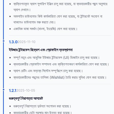
ব্যক্তিগতকৃত অ্যাপ সুপারিশ ইঞ্জিন চালু করা হয়েছে, যা ব্যবহারকারীর পছন্দ অনুসারে
অ্যাপ দেখাবে।
অফলাইন ডাউনলোড কিউ কার্যকারিতা যোগ করা হয়েছে, যা ইন্টারনেট সংযোগ না
থাকলেও ডাউনলোড শুরু করতে দেয়।
একাধিক ভাষা সমর্থন (বাংলা, ইংরেজি) যোগ করা হয়েছে।
1.3.0
2025-11-10
ইউজার ইন্টারফেস রিফ্রেশ এবং প্রোফাইল ব্যবস্থাপনা
সম্পূর্ণ নতুন এবং আধুনিক ইউজার ইন্টারফেস (UI) ডিজাইন চালু করা হয়েছে।
ব্যবহারকারীর প্রোফাইল সম্পাদনা এবং ব্যক্তিগতকরণ কার্যকারিতা যোগ করা হয়েছে।
অ্যাপ রেটিং এবং মন্তব্য সিস্টেম সম্পূর্ণরূপে চালু করা হয়েছে।
ব্যবহারকারীদের পছন্দের তালিকা (Wishlist) তৈরি করার সুবিধা যোগ করা হয়েছে।
1.2.1
2025-10-05
গুরুত্বপূর্ণ নিরাপত্তা আপডেট
গুরুত্বপূর্ণ নিরাপত্তা দুর্বলতা সংশোধন করা হয়েছে।
ব্যবহারকারীর ডেটা সুরক্ষার মান উন্নত করা হয়েছে।