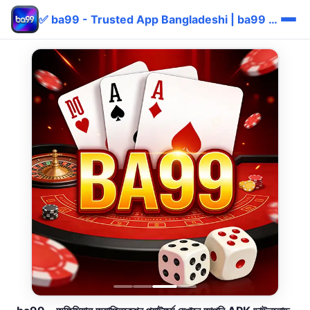
✅ ba99 - Trusted App Bangladeshi | ba99 bKash বোনাস