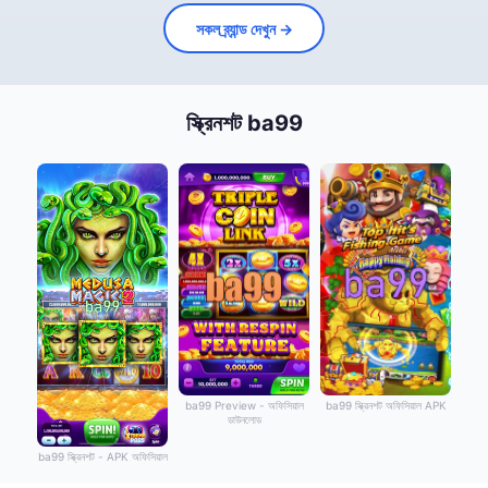
সকল ব্র্যান্ড দেখুন →
স্ক্রিনশট ba99
ba99 Preview - অফিসিয়াল
ba99 স্ক্রিনশট অফিসিয়াল APK
ডাউনলোড
ba99 স্ক্রিনশট - APK অফিসিয়াল