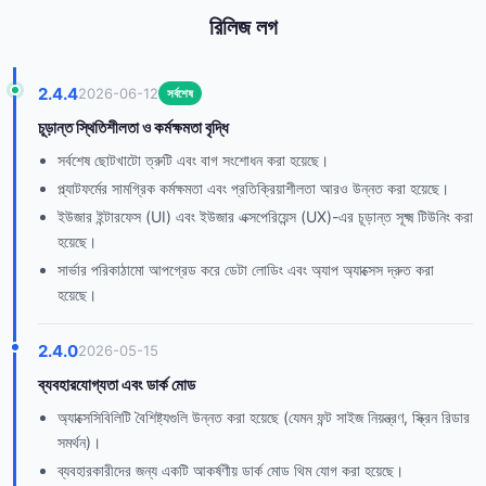
রিলিজ লগ
2.4.4
2026-06-12
সর্বশেষ
চূড়ান্ত স্থিতিশীলতা ও কর্মক্ষমতা বৃদ্ধি
সর্বশেষ ছোটখাটো ত্রুটি এবং বাগ সংশোধন করা হয়েছে।
প্ল্যাটফর্মের সামগ্রিক কর্মক্ষমতা এবং প্রতিক্রিয়াশীলতা আরও উন্নত করা হয়েছে।
ইউজার ইন্টারফেস (UI) এবং ইউজার এক্সপেরিয়েন্স (UX)-এর চূড়ান্ত সূক্ষ্ম টিউনিং করা
হয়েছে।
সার্ভার পরিকাঠামো আপগ্রেড করে ডেটা লোডিং এবং অ্যাপ অ্যাক্সেস দ্রুত করা
হয়েছে।
2.4.0
2026-05-15
ব্যবহারযোগ্যতা এবং ডার্ক মোড
অ্যাক্সেসিবিলিটি বৈশিষ্ট্যগুলি উন্নত করা হয়েছে (যেমন ফন্ট সাইজ নিয়ন্ত্রণ, স্ক্রিন রিডার
সমর্থন)।
ব্যবহারকারীদের জন্য একটি আকর্ষণীয় ডার্ক মোড থিম যোগ করা হয়েছে।