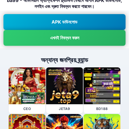
ba99 - অফিসিয়াল অ্যাপ্লিকেশন প্ল্যাটফর্ম যেখানে আপনি APK ডাউনলোড,
লগইন এবং দ্রুত নিবন্ধন করতে পারবেন।
APK ডাউনলোড
এখনই নিবন্ধন করুন
অন্যান্য জনপ্রিয় ব্র্যান্ড
CEO
JETA9
BD188