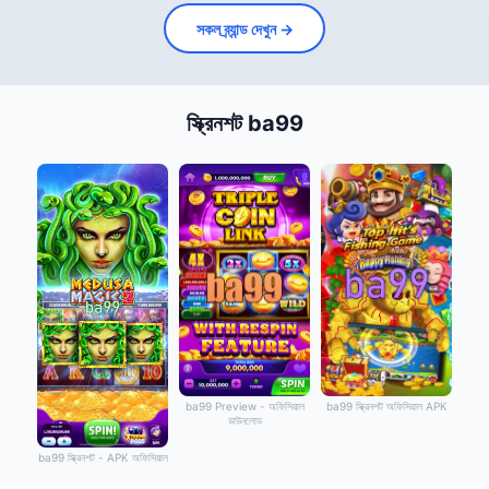
সকল ব্র্যান্ড দেখুন →
স্ক্রিনশট ba99
ba99 Preview - অফিসিয়াল
ba99 স্ক্রিনশট অফিসিয়াল APK
ডাউনলোড
ba99 স্ক্রিনশট - APK অফিসিয়াল