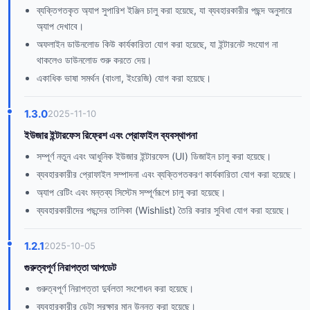
ব্যক্তিগতকৃত অ্যাপ সুপারিশ ইঞ্জিন চালু করা হয়েছে, যা ব্যবহারকারীর পছন্দ অনুসারে
অ্যাপ দেখাবে।
অফলাইন ডাউনলোড কিউ কার্যকারিতা যোগ করা হয়েছে, যা ইন্টারনেট সংযোগ না
থাকলেও ডাউনলোড শুরু করতে দেয়।
একাধিক ভাষা সমর্থন (বাংলা, ইংরেজি) যোগ করা হয়েছে।
1.3.0
2025-11-10
ইউজার ইন্টারফেস রিফ্রেশ এবং প্রোফাইল ব্যবস্থাপনা
সম্পূর্ণ নতুন এবং আধুনিক ইউজার ইন্টারফেস (UI) ডিজাইন চালু করা হয়েছে।
ব্যবহারকারীর প্রোফাইল সম্পাদনা এবং ব্যক্তিগতকরণ কার্যকারিতা যোগ করা হয়েছে।
অ্যাপ রেটিং এবং মন্তব্য সিস্টেম সম্পূর্ণরূপে চালু করা হয়েছে।
ব্যবহারকারীদের পছন্দের তালিকা (Wishlist) তৈরি করার সুবিধা যোগ করা হয়েছে।
1.2.1
2025-10-05
গুরুত্বপূর্ণ নিরাপত্তা আপডেট
গুরুত্বপূর্ণ নিরাপত্তা দুর্বলতা সংশোধন করা হয়েছে।
ব্যবহারকারীর ডেটা সুরক্ষার মান উন্নত করা হয়েছে।