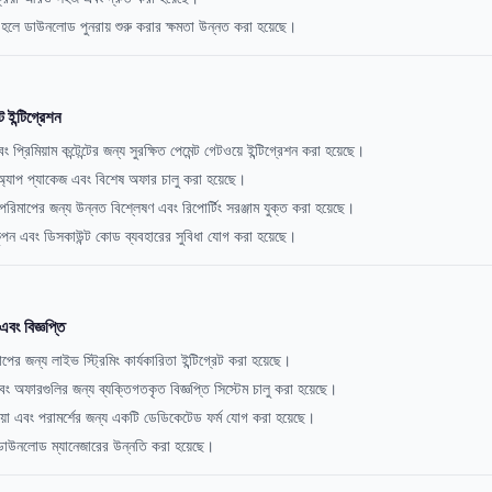
বল হলে ডাউনলোড পুনরায় শুরু করার ক্ষমতা উন্নত করা হয়েছে।
্ট ইন্টিগ্রেশন
প্রিমিয়াম কন্টেন্টের জন্য সুরক্ষিত পেমেন্ট গেটওয়ে ইন্টিগ্রেশন করা হয়েছে।
 অ্যাপ প্যাকেজ এবং বিশেষ অফার চালু করা হয়েছে।
িতা পরিমাপের জন্য উন্নত বিশ্লেষণ এবং রিপোর্টিং সরঞ্জাম যুক্ত করা হয়েছে।
কুপন এবং ডিসকাউন্ট কোড ব্যবহারের সুবিধা যোগ করা হয়েছে।
 এবং বিজ্ঞপ্তি
্যাপের জন্য লাইভ স্ট্রিমিং কার্যকারিতা ইন্টিগ্রেট করা হয়েছে।
 অফারগুলির জন্য ব্যক্তিগতকৃত বিজ্ঞপ্তি সিস্টেম চালু করা হয়েছে।
রিয়া এবং পরামর্শের জন্য একটি ডেডিকেটেড ফর্ম যোগ করা হয়েছে।
ডাউনলোড ম্যানেজারের উন্নতি করা হয়েছে।