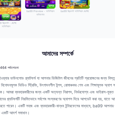
ba99 Preview - অফিসিয়াল
ba99 স্ক্রিনশট অফিসিয়াল APK
ডাউনলোড
 স্ক্রিনশট - APK
অফিসিয়াল
আমাদের সম্পর্কে
464 পর্যালোচনা
টওয়্যার ডাউনলোড প্ল্যাটফর্ম যা আপনার ডিজিটাল জীবনের প্রতিটি প্রয়োজনের জন্য বিস্
 বিনোদনমূলক ভিডিও স্ট্রিমিং, উৎপাদনশীল টুলস, রোমাঞ্চকর গেম এবং শিক্ষামূলক অ্যাপ 
কে। আমরা ব্যবহারকারীদের জন্য একটি অত্যন্ত নিরাপদ, নির্ভরযোগ্য এবং ভাইরাস-মুক্ত
ের প্ল্যাটফর্মটি নিয়মিতভাবে সর্বশেষ সংস্করণের অ্যাপস দিয়ে আপডেট করা হয়, যাতে আ
তে পারেন। একটি সহজ এবং ব্যবহারকারী-বান্ধব ইন্টারফেসের মাধ্যমে, ba99 আপনার পছন্
একটি আদর্শ সমাধান।