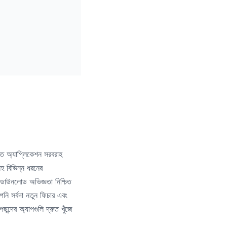
তৃত অ্যাপ্লিকেশন সরবরাহ
সহ বিভিন্ন ধরনের
 ডাউনলোড অভিজ্ঞতা নিশ্চিত
পনি সর্বদা নতুন ফিচার এবং
দের অ্যাপগুলি দ্রুত খুঁজে