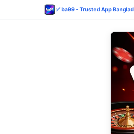
✅ ba99 - Trusted App Banglade