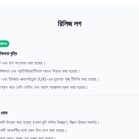
রিলিজ লগ
সর্বশেষ
ক্ষমতা বৃদ্ধি
ুটি এবং বাগ সংশোধন করা হয়েছে।
ক কর্মক্ষমতা এবং প্রতিক্রিয়াশীলতা আরও উন্নত করা হয়েছে।
এবং ইউজার এক্সপেরিয়েন্স (UX)-এর চূড়ান্ত সূক্ষ্ম টিউনিং করা হয়েছে।
গ্রেড করে ডেটা লোডিং এবং অ্যাপ অ্যাক্সেস দ্রুত করা হয়েছে।
ক মোড
ট্যগুলি উন্নত করা হয়েছে (যেমন ফন্ট সাইজ নিয়ন্ত্রণ, স্ক্রিন রিডার সমর্থন)।
একটি আকর্ষণীয় ডার্ক মোড থিম যোগ করা হয়েছে।
ক্রিয়া আরও সহজ এবং দ্রুত করা হয়েছে।