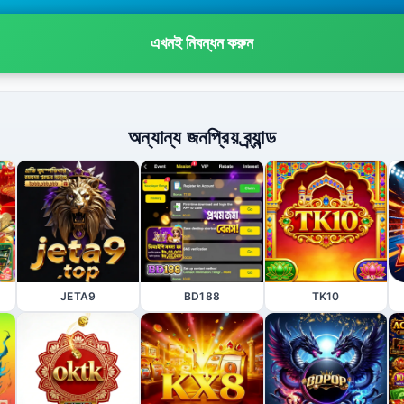
এখনই নিবন্ধন করুন
অন্যান্য জনপ্রিয় ব্র্যান্ড
JETA9
BD188
TK10