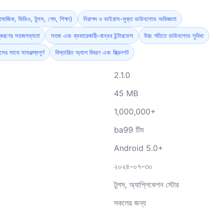
সামাজিক, ভিডিও, টুলস, গেম, শিক্ষা)
নিরাপদ ও ভাইরাস-মুক্ত ডাউনলোড অভিজ্ঞতা
স্করণের সহজলভ্যতা
সহজ এবং ব্যবহারকারী-বান্ধব ইন্টারফেস
উচ্চ গতিতে ডাউনলোড সুবিধা
ের সাথে সামঞ্জস্যপূর্ণ
বিস্তারিত অ্যাপ বিবরণ এবং স্ক্রিনশট
2.1.0
45 MB
1,000,000+
ba99 টিম
Android 5.0+
২০২৪-০৭-৩০
টুলস, অ্যাপ্লিকেশন স্টোর
সকলের জন্য