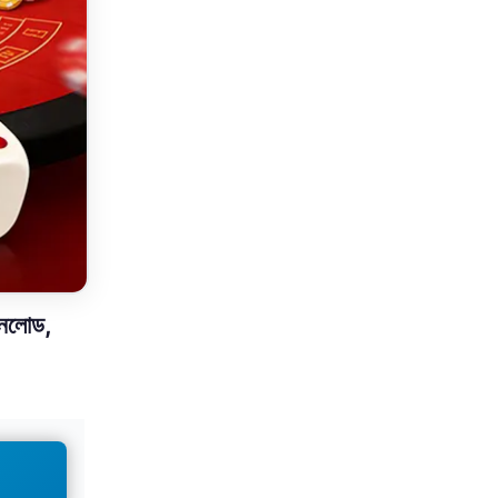
উনলোড,