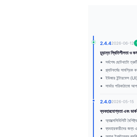
2.4.4
2026-06-12
চূড়ান্ত স্থিতিশীলতা ও কর্ম
সর্বশেষ ছোটখাটো ত্র
প্ল্যাটফর্মের সামগ্রি
ইউজার ইন্টারফেস (UI) 
সার্ভার পরিকাঠামো আপ
2.4.0
2026-05-15
ব্যবহারযোগ্যতা এবং ডার্
অ্যাক্সেসিবিলিটি বৈশিষ্
ব্যবহারকারীদের জন্য 
অ্যাপ ইনস্টলেশন প্র