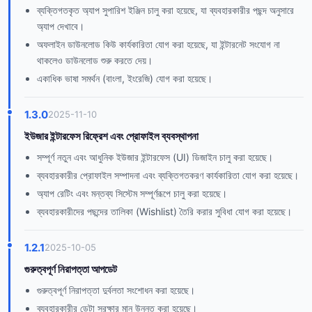
ব্যক্তিগতকৃত অ্যাপ সুপারিশ ইঞ্জিন চালু করা হয়েছে, যা ব্যবহারকারীর পছন্দ অনুসারে
অ্যাপ দেখাবে।
অফলাইন ডাউনলোড কিউ কার্যকারিতা যোগ করা হয়েছে, যা ইন্টারনেট সংযোগ না
থাকলেও ডাউনলোড শুরু করতে দেয়।
একাধিক ভাষা সমর্থন (বাংলা, ইংরেজি) যোগ করা হয়েছে।
1.3.0
2025-11-10
ইউজার ইন্টারফেস রিফ্রেশ এবং প্রোফাইল ব্যবস্থাপনা
সম্পূর্ণ নতুন এবং আধুনিক ইউজার ইন্টারফেস (UI) ডিজাইন চালু করা হয়েছে।
ব্যবহারকারীর প্রোফাইল সম্পাদনা এবং ব্যক্তিগতকরণ কার্যকারিতা যোগ করা হয়েছে।
অ্যাপ রেটিং এবং মন্তব্য সিস্টেম সম্পূর্ণরূপে চালু করা হয়েছে।
ব্যবহারকারীদের পছন্দের তালিকা (Wishlist) তৈরি করার সুবিধা যোগ করা হয়েছে।
1.2.1
2025-10-05
গুরুত্বপূর্ণ নিরাপত্তা আপডেট
গুরুত্বপূর্ণ নিরাপত্তা দুর্বলতা সংশোধন করা হয়েছে।
ব্যবহারকারীর ডেটা সুরক্ষার মান উন্নত করা হয়েছে।