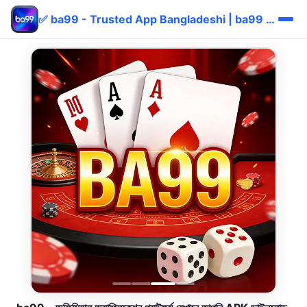
✅ ba99 - Trusted App Bangladeshi | ba99 bKash বোনাস