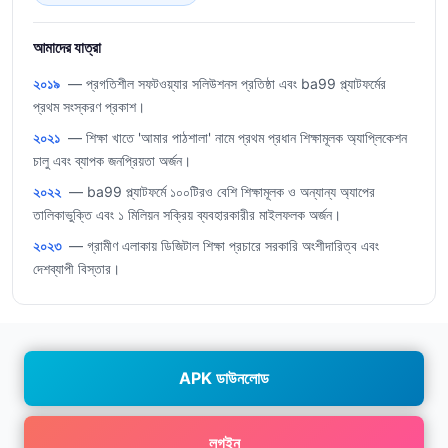
আমাদের যাত্রা
২০১৯
— প্রগতিশীল সফটওয়্যার সলিউশনস প্রতিষ্ঠা এবং ba99 প্ল্যাটফর্মের
প্রথম সংস্করণ প্রকাশ।
২০২১
— শিক্ষা খাতে 'আমার পাঠশালা' নামে প্রথম প্রধান শিক্ষামূলক অ্যাপ্লিকেশন
চালু এবং ব্যাপক জনপ্রিয়তা অর্জন।
২০২২
— ba99 প্ল্যাটফর্মে ১০০টিরও বেশি শিক্ষামূলক ও অন্যান্য অ্যাপের
তালিকাভুক্তি এবং ১ মিলিয়ন সক্রিয় ব্যবহারকারীর মাইলফলক অর্জন।
২০২৩
— গ্রামীণ এলাকায় ডিজিটাল শিক্ষা প্রচারে সরকারি অংশীদারিত্ব এবং
দেশব্যাপী বিস্তার।
APK ডাউনলোড
লগইন