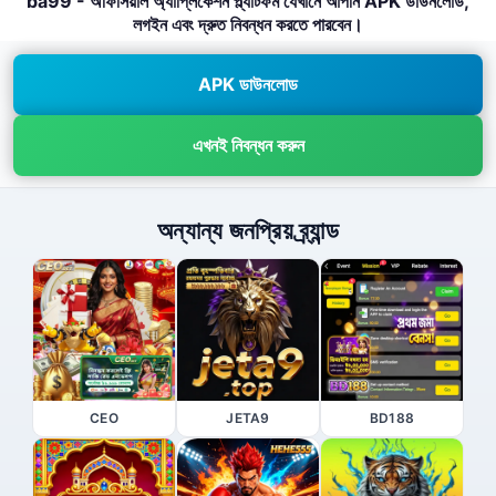
ba99 - অফিসিয়াল অ্যাপ্লিকেশন প্ল্যাটফর্ম যেখানে আপনি APK ডাউনলোড,
লগইন এবং দ্রুত নিবন্ধন করতে পারবেন।
APK ডাউনলোড
এখনই নিবন্ধন করুন
অন্যান্য জনপ্রিয় ব্র্যান্ড
CEO
JETA9
BD188