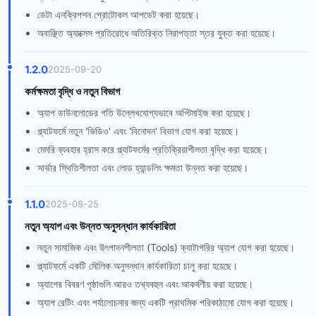
ডেটা এনক্রিপশন প্রোটোকল আপডেট করা হয়েছে।
অবাঞ্ছিত অ্যাক্সেস প্রতিরোধে অতিরিক্ত নিরাপত্তা স্তর যুক্ত করা হয়েছে।
1.2.0
2025-09-20
কর্মক্ষমতা বৃদ্ধি ও নতুন বিভাগ
অ্যাপ ডাউনলোডের গতি উল্লেখযোগ্যভাবে অপ্টিমাইজ করা হয়েছে।
প্ল্যাটফর্মে নতুন 'ভিডিও' এবং 'বিনোদন' বিভাগ যোগ করা হয়েছে।
মেমরি ব্যবহার হ্রাস করে প্ল্যাটফর্মের প্রতিক্রিয়াশীলতা বৃদ্ধি করা হয়েছে।
সার্ভার স্থিতিশীলতা এবং লোড হ্যান্ডলিং ক্ষমতা উন্নত করা হয়েছে।
1.1.0
2025-08-25
নতুন অ্যাপ এবং উন্নত অনুসন্ধান কার্যকারিতা
নতুন সামাজিক এবং উৎপাদনশীলতা (Tools) ক্যাটাগরির অ্যাপ যোগ করা হয়েছে।
প্ল্যাটফর্মে একটি মৌলিক অনুসন্ধান কার্যকারিতা চালু করা হয়েছে।
অ্যাপের বিবরণ পৃষ্ঠাগুলি আরও তথ্যবহুল এবং আকর্ষণীয় করা হয়েছে।
অ্যাপ রেটিং এবং পর্যালোচনার জন্য একটি প্রাথমিক পরিকাঠামো যোগ করা হয়েছে।