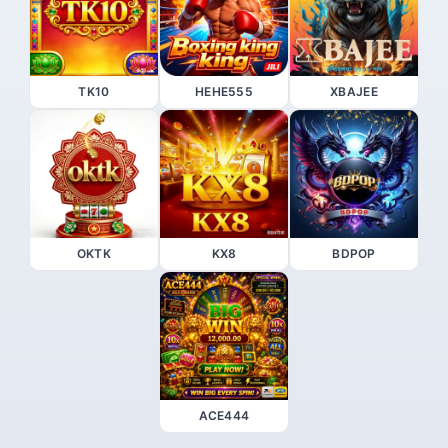
TK10
HEHE555
XBAJEE
OKTK
KX8
BDPOP
ACE444