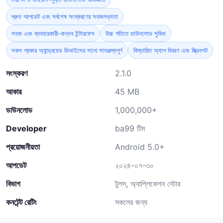
দ্রুত আপডেট এবং সর্বশেষ সংস্করণের সহজলভ্যতা
সহজ এবং ব্যবহারকারী-বান্ধব ইন্টারফেস
উচ্চ গতিতে ডাউনলোড সুবিধা
সকল প্রকার অ্যান্ড্রয়েড ডিভাইসের সাথে সামঞ্জস্যপূর্ণ
বিস্তারিত অ্যাপ বিবরণ এবং স্ক্রিনশট
সংস্করণ
2.1.0
আকার
45 MB
ডাউনলোড
1,000,000+
Developer
ba99 টিম
প্রয়োজনীয়তা
Android 5.0+
আপডেট
২০২৪-০৭-৩০
বিভাগ
টুলস, অ্যাপ্লিকেশন স্টোর
কনটেন্ট রেটিং
সকলের জন্য