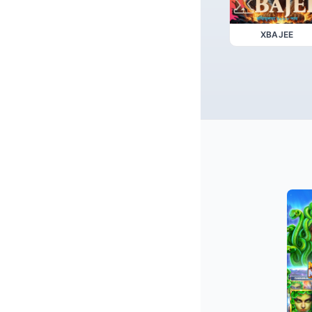
XBAJEE