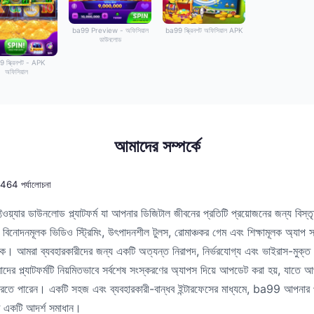
ba99 Preview - অফিসিয়াল
ba99 স্ক্রিনশট অফিসিয়াল APK
ডাউনলোড
 স্ক্রিনশট - APK
অফিসিয়াল
আমাদের সম্পর্কে
464 পর্যালোচনা
টওয়্যার ডাউনলোড প্ল্যাটফর্ম যা আপনার ডিজিটাল জীবনের প্রতিটি প্রয়োজনের জন্য বিস্
 বিনোদনমূলক ভিডিও স্ট্রিমিং, উৎপাদনশীল টুলস, রোমাঞ্চকর গেম এবং শিক্ষামূলক অ্যাপ 
কে। আমরা ব্যবহারকারীদের জন্য একটি অত্যন্ত নিরাপদ, নির্ভরযোগ্য এবং ভাইরাস-মুক্ত
ের প্ল্যাটফর্মটি নিয়মিতভাবে সর্বশেষ সংস্করণের অ্যাপস দিয়ে আপডেট করা হয়, যাতে আ
তে পারেন। একটি সহজ এবং ব্যবহারকারী-বান্ধব ইন্টারফেসের মাধ্যমে, ba99 আপনার পছন্
একটি আদর্শ সমাধান।