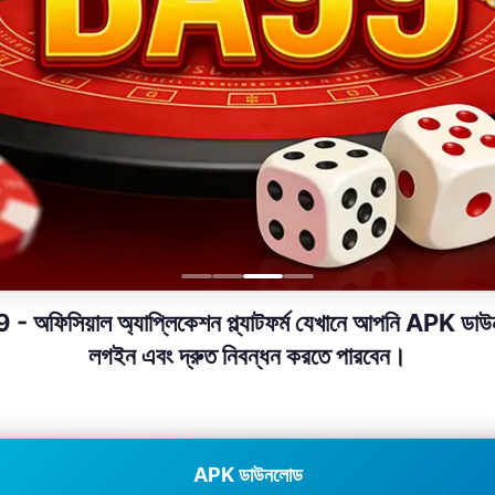
- অফিসিয়াল অ্যাপ্লিকেশন প্ল্যাটফর্ম যেখানে আপনি APK ডা
লগইন এবং দ্রুত নিবন্ধন করতে পারবেন।
APK ডাউনলোড