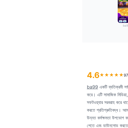
ba99
4.6
★
★
★
★
★
97
ba99
একটি ব্যতিক্রমী সফ্
করে। এটি সামাজিক মিডিয়া,
সফটওয়্যার সরবরাহ করে থা
করতে প্রতিশ্রুতিবদ্ধ। আমাদ
উন্নত কর্মক্ষমতা উপভোগ কর
পেতে এবং ডাউনলোড করতে 