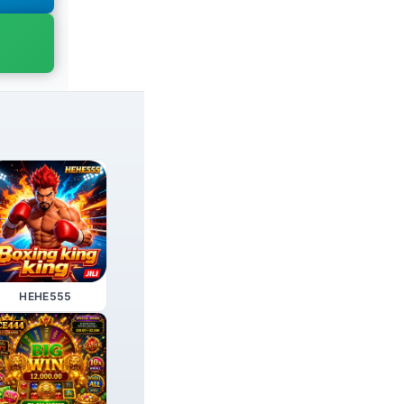
HEHE555