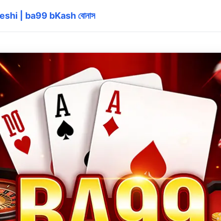
shi | ba99 bKash বোনাস