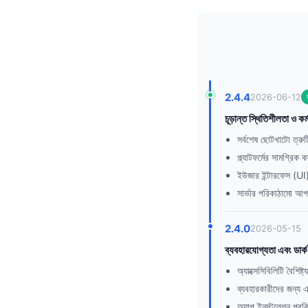
2.4.4
2026-06-12
চূড়ান্ত স্থিতিশীলতা ও কর্ম
সর্বশেষ ছোটখাটো ত্র
প্ল্যাটফর্মের সামগ্রি
ইউজার ইন্টারফেস (UI) 
সার্ভার পরিকাঠামো আপ
2.4.0
2026-05-15
ব্যবহারযোগ্যতা এবং ডার্
অ্যাক্সেসিবিলিটি বৈশিষ্
ব্যবহারকারীদের জন্য 
অ্যাপ ইনস্টলেশন প্র