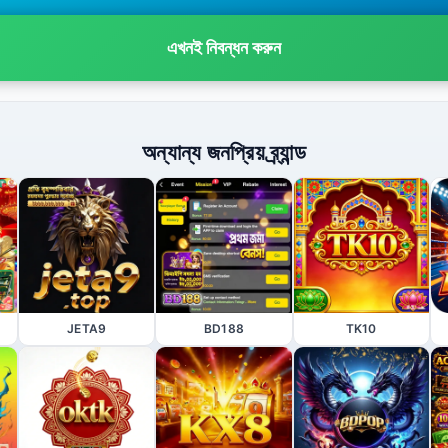
এখনই নিবন্ধন করুন
অন্যান্য জনপ্রিয় ব্র্যান্ড
JETA9
BD188
TK10