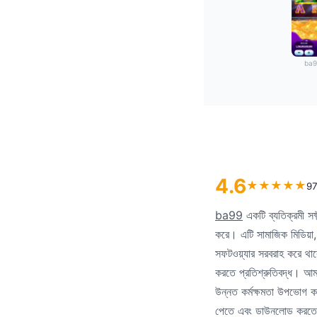
ba99
4.6
★
★
★
★
★
97
ba99
একটি ব্যতিক্রমী সফ্
করে। এটি সামাজিক মিডিয়া,
সফটওয়্যার সরবরাহ করে থা
করতে প্রতিশ্রুতিবদ্ধ। আমাদ
উন্নত কর্মক্ষমতা উপভোগ কর
পেতে এবং ডাউনলোড করতে 