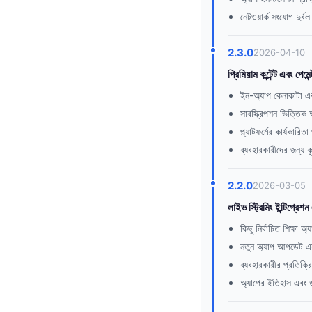
নেটওয়ার্ক সংযোগ দুর্
2.3.0
2026-04-10
প্রিমিয়াম কন্টেন্ট এবং পেমেন
ইন-অ্যাপ কেনাকাটা এবং 
সাবস্ক্রিপশন ভিত্তিক
প্ল্যাটফর্মের কার্যকার
ব্যবহারকারীদের জন্য 
2.2.0
2026-03-05
লাইভ স্ট্রিমিং ইন্টিগ্রেশন
কিছু নির্বাচিত শিক্ষা অ
নতুন অ্যাপ আপডেট এবং
ব্যবহারকারীর প্রতিক্
অ্যাপের ইতিহাস এবং 