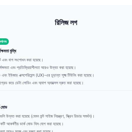
রিলিজ লগ
সর্বশেষ
ক্ষমতা বৃদ্ধি
ুটি এবং বাগ সংশোধন করা হয়েছে।
ক কর্মক্ষমতা এবং প্রতিক্রিয়াশীলতা আরও উন্নত করা হয়েছে।
এবং ইউজার এক্সপেরিয়েন্স (UX)-এর চূড়ান্ত সূক্ষ্ম টিউনিং করা হয়েছে।
গ্রেড করে ডেটা লোডিং এবং অ্যাপ অ্যাক্সেস দ্রুত করা হয়েছে।
ক মোড
ট্যগুলি উন্নত করা হয়েছে (যেমন ফন্ট সাইজ নিয়ন্ত্রণ, স্ক্রিন রিডার সমর্থন)।
একটি আকর্ষণীয় ডার্ক মোড থিম যোগ করা হয়েছে।
ক্রিয়া আরও সহজ এবং দ্রুত করা হয়েছে।