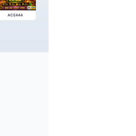
ACE444