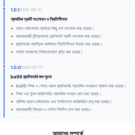
1.0.1
2025-08-01
প্রাথমিক ত্রুটি সংশোধন ও স্থিতিশীলতা
অ্যাপ ডাউনলোড ব্যর্থতার কিছু বাগ সংশোধন করা হয়েছে।
ব্যবহারকারী ইন্টারফেসের ছোটখাটো ত্রুটি সংশোধন করা হয়েছে।
প্ল্যাটফর্মের সামগ্রিক কর্মক্ষমতা স্থিতিশীলতা উন্নত করা হয়েছে।
সার্ভার সংযোগের নির্ভরযোগ্যতা বৃদ্ধি করা হয়েছে।
1.0.0
2025-07-17
ba99 প্ল্যাটফর্মের শুভ সূচনা
ba99 শিক্ষা ও শেখার অ্যাপ প্ল্যাটফর্মের প্রাথমিক সংস্করণ প্রকাশ করা হয়েছে।
শিক্ষা এবং টুলস ক্যাটাগরির প্রাথমিক সংগ্রহ যোগ করা হয়েছে।
মৌলিক অ্যাপ ডাউনলোড এবং ইনস্টলেশন কার্যকারিতা চালু করা হয়েছে।
ব্যবহারকারী নিবন্ধন ও লগইন সিস্টেম যোগ করা হয়েছে।
আমাদের সম্পর্কে