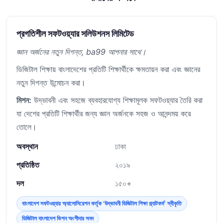
প্রগতিশীল সফটওয়্যার সলিউশনস লিমিটেড
জ্ঞান অর্জনের নতুন দিগন্ত, ba99 আপনার সাথে।
ডিজিটাল শিক্ষায় বাংলাদেশের প্রতিটি শিক্ষার্থীকে ক্ষমতায়ন করা এবং জ্ঞানের
নতুন দিগন্ত উন্মোচন করা।
মিশন:
উদ্ভাবনী এবং সহজে ব্যবহারযোগ্য শিক্ষামূলক সফটওয়্যার তৈরি করা
যা দেশের প্রতিটি শিক্ষার্থীর জন্য জ্ঞান অর্জনকে সহজ ও আনন্দময় করে
তোলে।
অবস্থান
ঢাকা
প্রতিষ্ঠিত
২০১৯
দল
১৫০+
বাংলাদেশ সফটওয়্যার অ্যাসোসিয়েশন কর্তৃক 'উদ্ভাবনী ডিজিটাল শিক্ষা প্ল্যাটফর্ম' স্বীকৃতি
ডিজিটাল বাংলাদেশ ভিশন অংশীদার সনদ