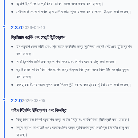
অ্যাপ ইনস্টলেশন প্রক্রিয়া আরও সহজ এবং দ্রুত করা হয়েছে।
নেটওয়ার্ক সংযোগ দুর্বল হলে ডাউনলোড পুনরায় শুরু করার ক্ষমতা উন্নত করা হয়েছে।
2.3.0
2026-04-10
প্রিমিয়াম কন্টেন্ট এবং পেমেন্ট ইন্টিগ্রেশন
ইন-অ্যাপ কেনাকাটা এবং প্রিমিয়াম কন্টেন্টের জন্য সুরক্ষিত পেমেন্ট গেটওয়ে ইন্টিগ্রেশন
করা হয়েছে।
সাবস্ক্রিপশন ভিত্তিক অ্যাপ প্যাকেজ এবং বিশেষ অফার চালু করা হয়েছে।
প্ল্যাটফর্মের কার্যকারিতা পরিমাপের জন্য উন্নত বিশ্লেষণ এবং রিপোর্টিং সরঞ্জাম যুক্ত
করা হয়েছে।
ব্যবহারকারীদের জন্য কুপন এবং ডিসকাউন্ট কোড ব্যবহারের সুবিধা যোগ করা হয়েছে।
2.2.0
2026-03-05
লাইভ স্ট্রিমিং ইন্টিগ্রেশন এবং বিজ্ঞপ্তি
কিছু নির্বাচিত শিক্ষা অ্যাপের জন্য লাইভ স্ট্রিমিং কার্যকারিতা ইন্টিগ্রেট করা হয়েছে।
নতুন অ্যাপ আপডেট এবং অফারগুলির জন্য ব্যক্তিগতকৃত বিজ্ঞপ্তি সিস্টেম চালু করা
হয়েছে।