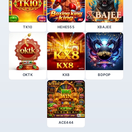
TK10
HEHE555
XBAJEE
OKTK
KX8
BDPOP
ACE444