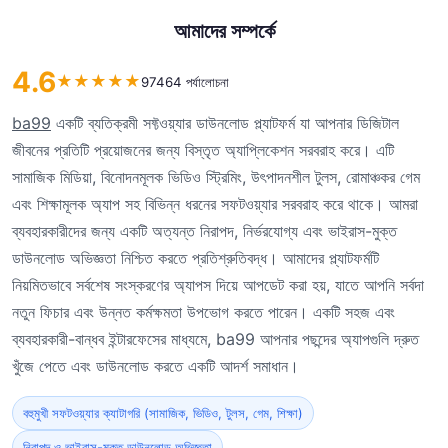
আমাদের সম্পর্কে
4.6
★
★
★
★
★
97464 পর্যালোচনা
ba99
একটি ব্যতিক্রমী সফ্টওয়্যার ডাউনলোড প্ল্যাটফর্ম যা আপনার ডিজিটাল
জীবনের প্রতিটি প্রয়োজনের জন্য বিস্তৃত অ্যাপ্লিকেশন সরবরাহ করে। এটি
সামাজিক মিডিয়া, বিনোদনমূলক ভিডিও স্ট্রিমিং, উৎপাদনশীল টুলস, রোমাঞ্চকর গেম
এবং শিক্ষামূলক অ্যাপ সহ বিভিন্ন ধরনের সফটওয়্যার সরবরাহ করে থাকে। আমরা
ব্যবহারকারীদের জন্য একটি অত্যন্ত নিরাপদ, নির্ভরযোগ্য এবং ভাইরাস-মুক্ত
ডাউনলোড অভিজ্ঞতা নিশ্চিত করতে প্রতিশ্রুতিবদ্ধ। আমাদের প্ল্যাটফর্মটি
নিয়মিতভাবে সর্বশেষ সংস্করণের অ্যাপস দিয়ে আপডেট করা হয়, যাতে আপনি সর্বদা
নতুন ফিচার এবং উন্নত কর্মক্ষমতা উপভোগ করতে পারেন। একটি সহজ এবং
ব্যবহারকারী-বান্ধব ইন্টারফেসের মাধ্যমে, ba99 আপনার পছন্দের অ্যাপগুলি দ্রুত
খুঁজে পেতে এবং ডাউনলোড করতে একটি আদর্শ সমাধান।
বহুমুখী সফটওয়্যার ক্যাটাগরি (সামাজিক, ভিডিও, টুলস, গেম, শিক্ষা)
নিরাপদ ও ভাইরাস-মুক্ত ডাউনলোড অভিজ্ঞতা