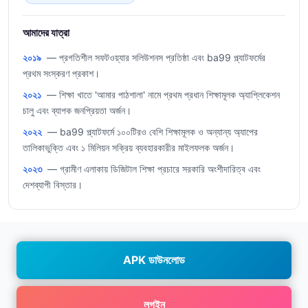
আমাদের যাত্রা
২০১৯
— প্রগতিশীল সফটওয়্যার সলিউশনস প্রতিষ্ঠা এবং ba99 প্ল্যাটফর্মের
প্রথম সংস্করণ প্রকাশ।
২০২১
— শিক্ষা খাতে 'আমার পাঠশালা' নামে প্রথম প্রধান শিক্ষামূলক অ্যাপ্লিকেশন
চালু এবং ব্যাপক জনপ্রিয়তা অর্জন।
২০২২
— ba99 প্ল্যাটফর্মে ১০০টিরও বেশি শিক্ষামূলক ও অন্যান্য অ্যাপের
তালিকাভুক্তি এবং ১ মিলিয়ন সক্রিয় ব্যবহারকারীর মাইলফলক অর্জন।
২০২৩
— গ্রামীণ এলাকায় ডিজিটাল শিক্ষা প্রচারে সরকারি অংশীদারিত্ব এবং
দেশব্যাপী বিস্তার।
APK ডাউনলোড
লগইন