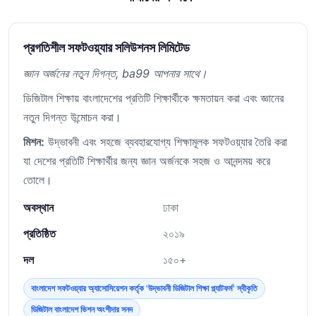
প্রগতিশীল সফটওয়্যার সলিউশনস লিমিটেড
জ্ঞান অর্জনের নতুন দিগন্ত, ba99 আপনার সাথে।
ডিজিটাল শিক্ষায় বাংলাদেশের প্রতিটি শিক্ষার্থীকে ক্ষমতায়ন করা এবং জ্ঞানের
নতুন দিগন্ত উন্মোচন করা।
মিশন:
উদ্ভাবনী এবং সহজে ব্যবহারযোগ্য শিক্ষামূলক সফটওয়্যার তৈরি করা
যা দেশের প্রতিটি শিক্ষার্থীর জন্য জ্ঞান অর্জনকে সহজ ও আনন্দময় করে
তোলে।
অবস্থান
ঢাকা
প্রতিষ্ঠিত
২০১৯
দল
১৫০+
বাংলাদেশ সফটওয়্যার অ্যাসোসিয়েশন কর্তৃক 'উদ্ভাবনী ডিজিটাল শিক্ষা প্ল্যাটফর্ম' স্বীকৃতি
ডিজিটাল বাংলাদেশ ভিশন অংশীদার সনদ