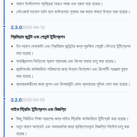
অ্যাপ ইনস্টলেশন প্রক্রিয়া আরও সহজ এবং দ্রুত করা হয়েছে।
নেটওয়ার্ক সংযোগ দুর্বল হলে ডাউনলোড পুনরায় শুরু করার ক্ষমতা উন্নত করা হয়েছে।
2.3.0
2026-04-10
প্রিমিয়াম কন্টেন্ট এবং পেমেন্ট ইন্টিগ্রেশন
ইন-অ্যাপ কেনাকাটা এবং প্রিমিয়াম কন্টেন্টের জন্য সুরক্ষিত পেমেন্ট গেটওয়ে ইন্টিগ্রেশন
করা হয়েছে।
সাবস্ক্রিপশন ভিত্তিক অ্যাপ প্যাকেজ এবং বিশেষ অফার চালু করা হয়েছে।
প্ল্যাটফর্মের কার্যকারিতা পরিমাপের জন্য উন্নত বিশ্লেষণ এবং রিপোর্টিং সরঞ্জাম যুক্ত
করা হয়েছে।
ব্যবহারকারীদের জন্য কুপন এবং ডিসকাউন্ট কোড ব্যবহারের সুবিধা যোগ করা হয়েছে।
2.2.0
2026-03-05
লাইভ স্ট্রিমিং ইন্টিগ্রেশন এবং বিজ্ঞপ্তি
কিছু নির্বাচিত শিক্ষা অ্যাপের জন্য লাইভ স্ট্রিমিং কার্যকারিতা ইন্টিগ্রেট করা হয়েছে।
নতুন অ্যাপ আপডেট এবং অফারগুলির জন্য ব্যক্তিগতকৃত বিজ্ঞপ্তি সিস্টেম চালু করা
হয়েছে।