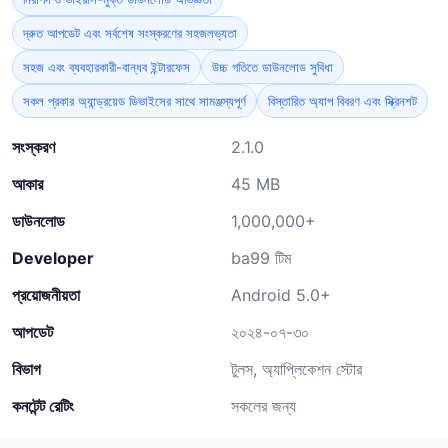
দ্রুত আপডেট এবং সর্বশেষ সংস্করণের সহজলভ্যতা
সহজ এবং ব্যবহারকারী-বান্ধব ইন্টারফেস
উচ্চ গতিতে ডাউনলোড সুবিধা
সকল প্রকার অ্যান্ড্রয়েড ডিভাইসের সাথে সামঞ্জস্যপূর্ণ
বিস্তারিত অ্যাপ বিবরণ এবং স্ক্রিনশট
সংস্করণ
2.1.0
আকার
45 MB
ডাউনলোড
1,000,000+
Developer
ba99 টিম
প্রয়োজনীয়তা
Android 5.0+
আপডেট
২০২৪-০৭-৩০
বিভাগ
টুলস, অ্যাপ্লিকেশন স্টোর
কনটেন্ট রেটিং
সকলের জন্য