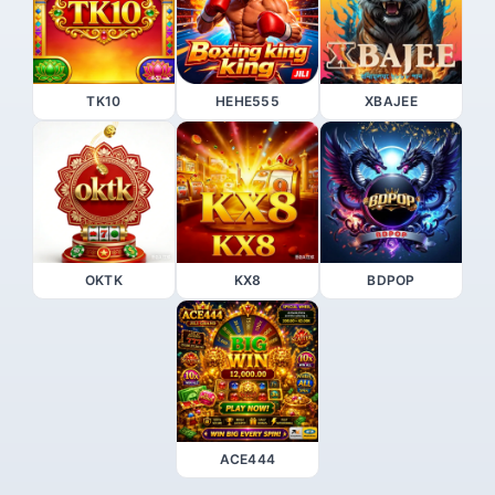
TK10
HEHE555
XBAJEE
OKTK
KX8
BDPOP
ACE444