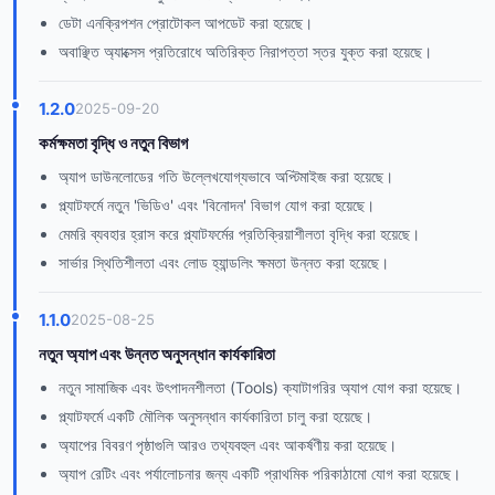
ডেটা এনক্রিপশন প্রোটোকল আপডেট করা হয়েছে।
অবাঞ্ছিত অ্যাক্সেস প্রতিরোধে অতিরিক্ত নিরাপত্তা স্তর যুক্ত করা হয়েছে।
1.2.0
2025-09-20
কর্মক্ষমতা বৃদ্ধি ও নতুন বিভাগ
অ্যাপ ডাউনলোডের গতি উল্লেখযোগ্যভাবে অপ্টিমাইজ করা হয়েছে।
প্ল্যাটফর্মে নতুন 'ভিডিও' এবং 'বিনোদন' বিভাগ যোগ করা হয়েছে।
মেমরি ব্যবহার হ্রাস করে প্ল্যাটফর্মের প্রতিক্রিয়াশীলতা বৃদ্ধি করা হয়েছে।
সার্ভার স্থিতিশীলতা এবং লোড হ্যান্ডলিং ক্ষমতা উন্নত করা হয়েছে।
1.1.0
2025-08-25
নতুন অ্যাপ এবং উন্নত অনুসন্ধান কার্যকারিতা
নতুন সামাজিক এবং উৎপাদনশীলতা (Tools) ক্যাটাগরির অ্যাপ যোগ করা হয়েছে।
প্ল্যাটফর্মে একটি মৌলিক অনুসন্ধান কার্যকারিতা চালু করা হয়েছে।
অ্যাপের বিবরণ পৃষ্ঠাগুলি আরও তথ্যবহুল এবং আকর্ষণীয় করা হয়েছে।
অ্যাপ রেটিং এবং পর্যালোচনার জন্য একটি প্রাথমিক পরিকাঠামো যোগ করা হয়েছে।