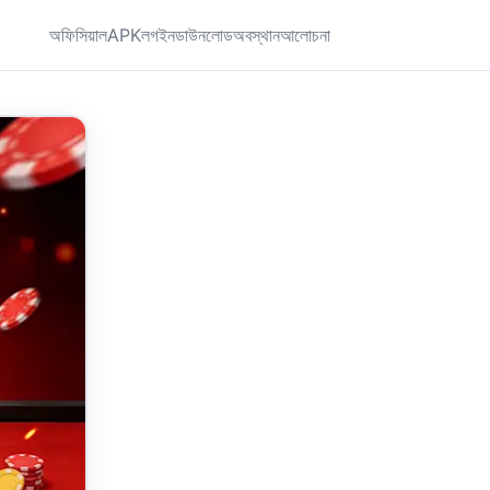
অফিসিয়াল
APK
লগইন
ডাউনলোড
অবস্থান
আলোচনা