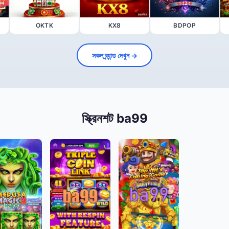
OKTK
KX8
BDPOP
সকল ব্র্যান্ড দেখুন →
স্ক্রিনশট ba99