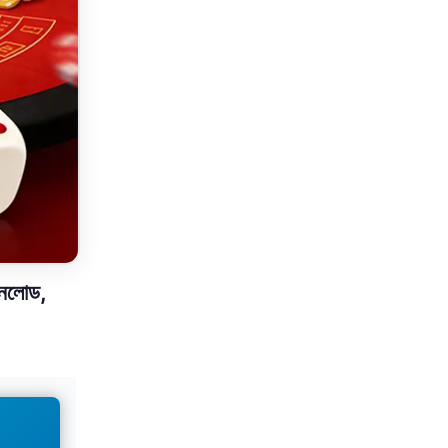
উনলোড,