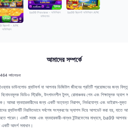
ba99 Preview - অফিসিয়াল
ba99 স্ক্রিনশট অফিসিয়াল APK
ডাউনলোড
 স্ক্রিনশট - APK
অফিসিয়াল
আমাদের সম্পর্কে
464 পর্যালোচনা
টওয়্যার ডাউনলোড প্ল্যাটফর্ম যা আপনার ডিজিটাল জীবনের প্রতিটি প্রয়োজনের জন্য বিস্
 বিনোদনমূলক ভিডিও স্ট্রিমিং, উৎপাদনশীল টুলস, রোমাঞ্চকর গেম এবং শিক্ষামূলক অ্যাপ 
কে। আমরা ব্যবহারকারীদের জন্য একটি অত্যন্ত নিরাপদ, নির্ভরযোগ্য এবং ভাইরাস-মুক্ত
ের প্ল্যাটফর্মটি নিয়মিতভাবে সর্বশেষ সংস্করণের অ্যাপস দিয়ে আপডেট করা হয়, যাতে আ
তে পারেন। একটি সহজ এবং ব্যবহারকারী-বান্ধব ইন্টারফেসের মাধ্যমে, ba99 আপনার পছন্
একটি আদর্শ সমাধান।