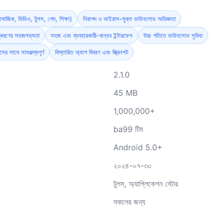
সামাজিক, ভিডিও, টুলস, গেম, শিক্ষা)
নিরাপদ ও ভাইরাস-মুক্ত ডাউনলোড অভিজ্ঞতা
স্করণের সহজলভ্যতা
সহজ এবং ব্যবহারকারী-বান্ধব ইন্টারফেস
উচ্চ গতিতে ডাউনলোড সুবিধা
ের সাথে সামঞ্জস্যপূর্ণ
বিস্তারিত অ্যাপ বিবরণ এবং স্ক্রিনশট
2.1.0
45 MB
1,000,000+
ba99 টিম
Android 5.0+
২০২৪-০৭-৩০
টুলস, অ্যাপ্লিকেশন স্টোর
সকলের জন্য