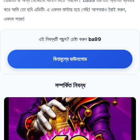
হোয়াইট বা অন্য যেকোনো স্টাইল দিতে পারবেন। ba99 এর এই অ্যাপটা ব্যবহার
করে আমি তো ছবি এডিটিং এ একদম মাস্টার হয়ে গেছি! আপনারাও ট্রাই করুন,
একদম সহজ!
এই নিবন্ধটি পছন্দ? চেষ্টা করুন
ba99
বিনামূল্যে ডাউনলোড
সম্পর্কিত নিবন্ধ