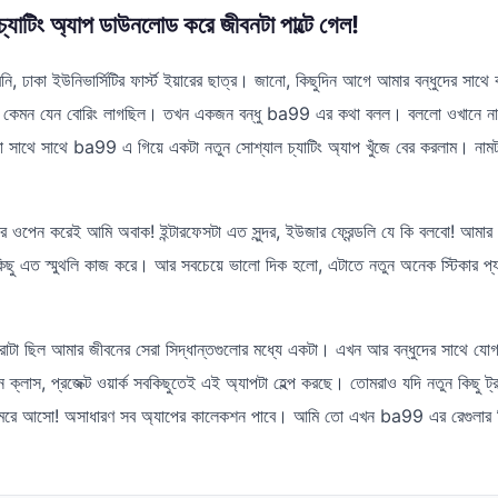
াটিং অ্যাপ ডাউনলোড করে জীবনটা পাল্টে গেল!
নি, ঢাকা ইউনিভার্সিটির ফার্স্ট ইয়ারের ছাত্র। জানো, কিছুদিন আগে আমার বন্ধুদের সাথে ক
লো কেমন যেন বোরিং লাগছিল। তখন একজন বন্ধু ba99 এর কথা বলল। বললো ওখানে না
ো সাথে সাথে ba99 এ গিয়ে একটা নতুন সোশ্যাল চ্যাটিং অ্যাপ খুঁজে বের করলাম। নামট
ওপেন করেই আমি অবাক! ইন্টারফেসটা এত সুন্দর, ইউজার ফ্রেন্ডলি যে কি বলবো! আমার বন্
িছু এত স্মুথলি কাজ করে। আর সবচেয়ে ভালো দিক হলো, এটাতে নতুন অনেক স্টিকার প
 ছিল আমার জীবনের সেরা সিদ্ধান্তগুলোর মধ্যে একটা। এখন আর বন্ধুদের সাথে যোগ
্লাস, প্রজেক্ট ওয়ার্ক সবকিছুতেই এই অ্যাপটা হেল্প করছে। তোমরাও যদি নতুন কিছু ট
 মেরে আসো! অসাধারণ সব অ্যাপের কালেকশন পাবে। আমি তো এখন ba99 এর রেগুলার 