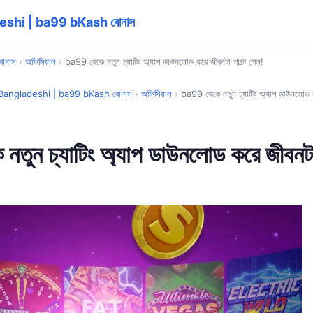
shi | ba99 bKash বোনাস
োনাস
›
অফিসিয়াল
›
ba99 থেকে নতুন চ্যাটিং অ্যাপ ডাউনলোড করে জীবনটা পাল্টে গেল!
angladeshi | ba99 bKash বোনাস
›
অফিসিয়াল
›
ba99 থেকে নতুন চ্যাটিং অ্যাপ ডাউনলোড কর
তুন চ্যাটিং অ্যাপ ডাউনলোড করে জীবনটা 