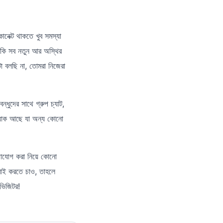
ানেক্ট থাকতে খুব সমস্যা
কি সব নতুন আর অস্থির
া বলছি না, তোমরা নিজেরা
ধুদের সাথে গ্রুপ চ্যাট,
্যাক আছে যা অন্য কোনো
াযোগ করা নিয়ে কোনো
্রাই করতে চাও, তাহলে
ভিজিটর!