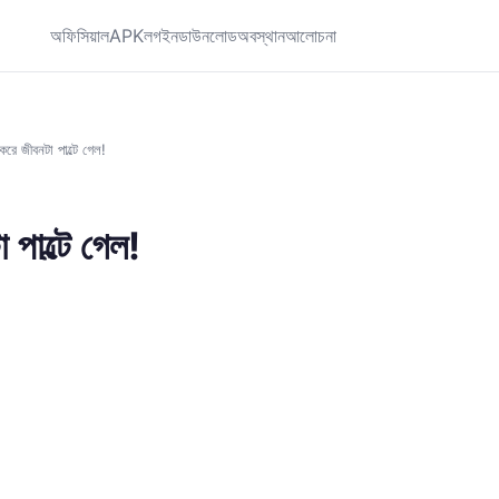
অফিসিয়াল
APK
লগইন
ডাউনলোড
অবস্থান
আলোচনা
ে জীবনটা পাল্টে গেল!
পাল্টে গেল!